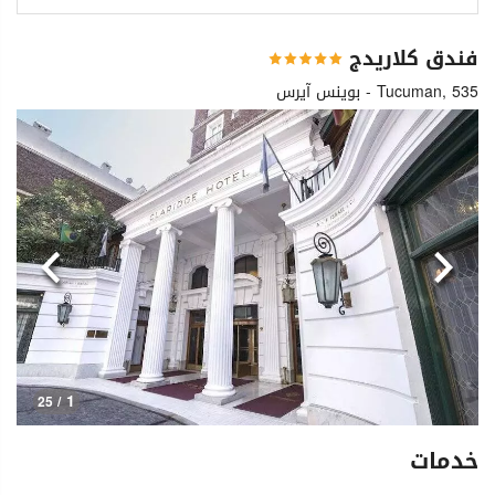
فندق كلاريدج
Tucuman, 535 - بوينس آيرس
السابق
التالي
1
/ 25
خدمات