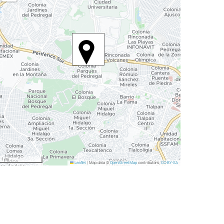
1 mi
Leaflet
|
Map data ©
OpenStreetMap
contributors,
CC-BY-SA