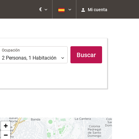
€
Mi cuenta
Ocupación
Ocupación
Buscar
2
Personas
,
1
Habitación
+
−