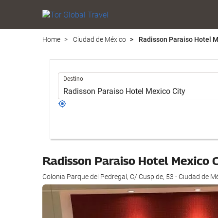
Home
Ciudad de México
Radisson Paraiso Hotel M
Introduzca
Destino
el
lugar
de
destino
en
el
que
Radisson Paraiso Hotel Mexico 
realizar
la
Colonia Parque del Pedregal, C/ Cuspide, 53 - Ciudad de M
búsqueda
de
su
alojamiento..